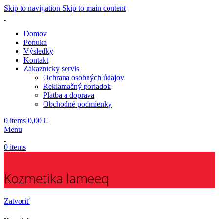
Skip to navigation
Skip to main content
Domov
Ponuka
Výsledky
Kontakt
Zákaznícky servis
Ochrana osobných údajov
Reklamačný poriadok
Platba a doprava
Obchodné podmienky
0
items
0,00
€
Menu
0
items
Kozmetika lameeq
Zatvoriť