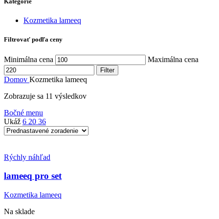
Kategórie
Kozmetika lameeq
Filtrovať podľa ceny
Minimálna cena
Maximálna cena
Filter
Domov
Kozmetika lameeq
Zobrazuje sa 11 výsledkov
Bočné menu
Ukáž
6
20
36
Rýchly náhľad
lameeq pro set
Kozmetika lameeq
Na sklade