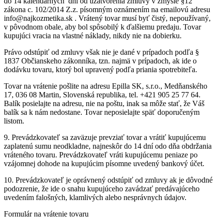
do 14 kalendárnych dní od uzatvorenia zmluvy v zmysle §12
zákona c. 102/2014 Z.z. písomným oznámením na emailovú adresu
info@najkozmetika.sk . Vrátený tovar musí byť čistý, nepoužívaný,
v pôvodnom obale, aby bol spôsobilý k ďalšiemu predaju. Tovar
kupujúci vracia na vlastné náklady, nikdy nie na dobierku.
Právo odstúpiť od zmluvy však nie je dané v prípadoch podľa §
1837 Občianskeho zákonníka, tzn. najmä v prípadoch, ak ide o
dodávku tovaru, ktorý bol upravený podľa priania spotrebiteľa.
Tovar na vrátenie pošlite na adresu Epilla SK, s.r.o., Medňanského
17, 036 08 Martin, Slovenská republika, tel. +421 905 25 77 64.
Balík posielajte na adresu, nie na poštu, inak sa môže stať, že Váš
balík sa k nám nedostane. Tovar neposielajte späť doporučeným
listom.
9. Prevádzkovateľ sa zaväzuje prevziať tovar a vrátiť kupujúcemu
zaplatenú sumu neodkladne, najneskôr do 14 dní odo dňa obdržania
vráteného tovaru. Prevádzkovateľ vráti kupujúcemu peniaze po
vzájomnej dohode na kupujúcim písomne uvedený bankový účet.
10. Prevádzkovateľ je oprávnený odstúpiť od zmluvy ak je dôvodné
podozrenie, že ide o snahu kupujúceho zavádzať predávajúceho
uvedením falošných, klamlivých alebo nesprávnych údajov.
Formulár na vrátenie tovaru