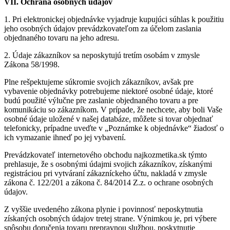
VII. Ochrana osobných údajov
1. Pri elektronickej objednávke vyjadruje kupujúci súhlas k použitiu
jeho osobných údajov prevádzkovateľom za účelom zaslania
objednaného tovaru na jeho adresu.
2. Údaje zákazníkov sa neposkytujú tretím osobám v zmysle
Zákona 58/1998.
Plne rešpektujeme súkromie svojich zákazníkov, avšak pre
vybavenie objednávky potrebujeme niektoré osobné údaje, ktoré
budú použité výlučne pre zaslanie objednaného tovaru a pre
komunikáciu so zákazníkom. V prípade, že nechcete, aby boli Vaše
osobné údaje uložené v našej databáze, môžete si tovar objednať
telefonicky, prípadne uveďte v „Poznámke k objednávke“ žiadosť o
ich vymazanie ihneď po jej vybavení.
Prevádzkovateľ internetového obchodu
najkozmetika.sk
týmto
prehlasuje, že s osobnými údajmi svojich zákazníkov, získanými
registráciou pri vytváraní zákazníckeho účtu, nakladá v zmysle
zákona č. 122/201 a zákona č. 84/2014 Z.z. o ochrane osobných
údajov.
Z vyššie uvedeného zákona plynie i povinnosť neposkytnutia
získaných osobných údajov tretej strane. Výnimkou je, pri výbere
spôsobu doručenia tovaru prepravnou službou, poskytnutie