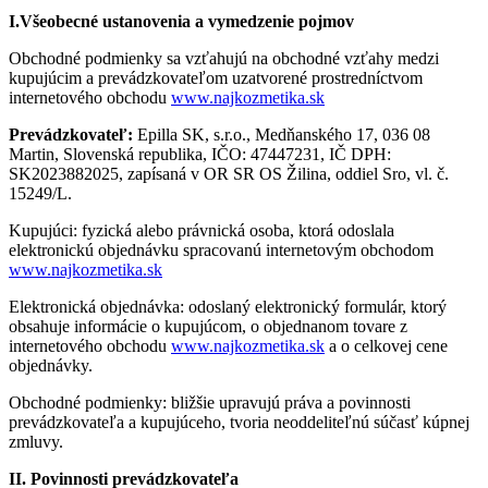
I.Všeobecné ustanovenia a vymedzenie pojmov
Obchodné podmienky sa vzťahujú na obchodné vzťahy medzi
kupujúcim a prevádzkovateľom uzatvorené prostredníctvom
internetového obchodu
www.najkozmetika.sk
Prevádzkovateľ:
Epilla SK, s.r.o., Medňanského 17, 036 08
Martin, Slovenská republika, IČO: 47447231, IČ DPH:
SK2023882025, zapísaná v OR SR OS Žilina, oddiel Sro, vl. č.
15249/L.
Kupujúci: fyzická alebo právnická osoba, ktorá odoslala
elektronickú objednávku spracovanú internetovým obchodom
www.najkozmetika.sk
Elektronická objednávka: odoslaný elektronický formulár, ktorý
obsahuje informácie o kupujúcom, o objednanom tovare z
internetového obchodu
www.najkozmetika.sk
a o celkovej cene
objednávky.
Obchodné podmienky: bližšie upravujú práva a povinnosti
prevádzkovateľa a kupujúceho, tvoria neoddeliteľnú súčasť kúpnej
zmluvy.
II. Povinnosti prevádzkovateľa