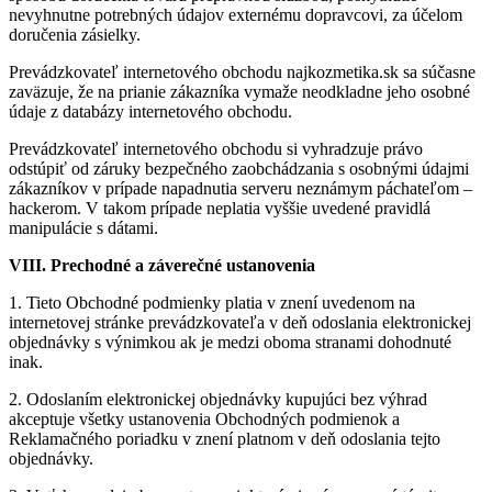
nevyhnutne potrebných údajov externému dopravcovi, za účelom
doručenia zásielky.
Prevádzkovateľ internetového obchodu najkozmetika.sk sa súčasne
zaväzuje, že na prianie zákazníka vymaže neodkladne jeho osobné
údaje z databázy internetového obchodu.
Prevádzkovateľ internetového obchodu si vyhradzuje právo
odstúpiť od záruky bezpečného zaobchádzania s osobnými údajmi
zákazníkov v prípade napadnutia serveru neznámym páchateľom –
hackerom. V takom prípade neplatia vyššie uvedené pravidlá
manipulácie s dátami.
VIII. Prechodné a záverečné ustanovenia
1. Tieto Obchodné podmienky platia v znení uvedenom na
internetovej stránke prevádzkovateľa v deň odoslania elektronickej
objednávky s výnimkou ak je medzi oboma stranami dohodnuté
inak.
2. Odoslaním elektronickej objednávky kupujúci bez výhrad
akceptuje všetky ustanovenia Obchodných podmienok a
Reklamačného poriadku v znení platnom v deň odoslania tejto
objednávky.