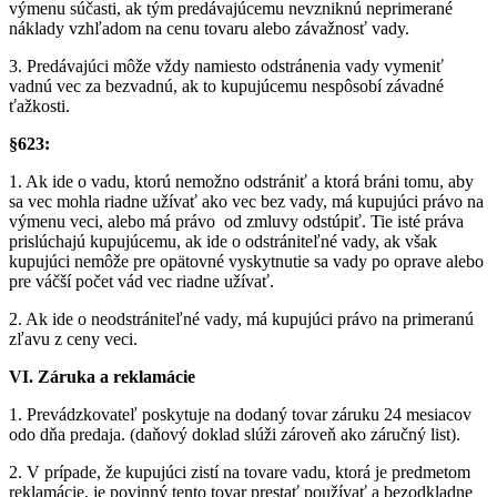
výmenu súčasti, ak tým predávajúcemu nevzniknú neprimerané
náklady vzhľadom na cenu tovaru alebo závažnosť vady.
3. Predávajúci môže vždy namiesto odstránenia vady vymeniť
vadnú vec za bezvadnú, ak to kupujúcemu nespôsobí závadné
ťažkosti.
§623:
1. Ak ide o vadu, ktorú nemožno odstrániť a ktorá bráni tomu, aby
sa vec mohla riadne užívať ako vec bez vady, má kupujúci právo na
výmenu veci, alebo má právo od zmluvy odstúpiť. Tie isté práva
prislúchajú kupujúcemu, ak ide o odstrániteľné vady, ak však
kupujúci nemôže pre opätovné vyskytnutie sa vady po oprave alebo
pre váčší počet vád vec riadne užívať.
2. Ak ide o neodstrániteľné vady, má kupujúci právo na primeranú
zľavu z ceny veci.
VI. Záruka a reklamácie
1. Prevádzkovateľ poskytuje na dodaný tovar záruku 24 mesiacov
odo dňa predaja. (daňový doklad slúži zároveň ako záručný list).
2. V prípade, že kupujúci zistí na tovare vadu, ktorá je predmetom
reklamácie, je povinný tento tovar prestať používať a bezodkladne