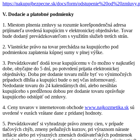
https://nakupujbezpecne.sk/docs/form/odstupenie%20od%20zmluvy.
V. Dodacie a platobné podmienky
1. Miestom plnenia zmluvy sa rozumie korešpondenčná adresa
prijímateľa uvedená kupujúcim v elektronickej objednávke. Tovar
bude dodaný prevádzkovateľom s využitím služieb tretích strán.
2. Vlastnícke právo na tovar prechádza na kupujúceho pod
podmienkou zaplatenia kúpnej sumy v plnej výške.
3. Prevádzkovateľ dodá tovar kupujúcemu v čo možno v najkratšej
dobe, obyčajne do 5 dní, po potvrdení prijatia elektronickej
objednávky. Doba pre dodanie tovaru môže byť vo výnimočných
prípadoch dlhšia a kupujúci bude o nej včas informovaný.
Nedodanie tovaru do 24 kalendárnych dní, alebo nesúhlas
kupujúceho s predĺženou dobou pre dodanie tovaru oprávňuje
kupujúceho odstúpiť od zmluvy.
4. Ceny tovarov v internetovom obchode
www.najkozmetika.sk
sú
uvedené v eurách vrátane dane z pridanej hodnoty.
5. Prevádzkovateľ si vyhradzuje právo zmeny cien, v prípade
tlačových chýb, zmeny peňažných kurzov, pri výraznom náraste
inflácie alebo pri výrazných zmenách dodávateľských podmienok