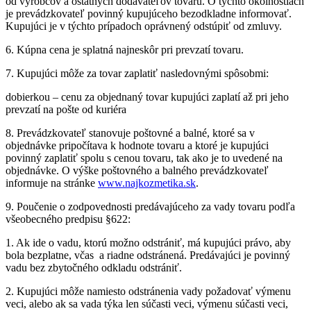
od výrobcov a ostatných dodávateľov tovaru. O týchto okolnostiach
je prevádzkovateľ povinný kupujúceho bezodkladne informovať.
Kupujúci je v týchto prípadoch oprávnený odstúpiť od zmluvy.
6. Kúpna cena je splatná najneskôr pri prevzatí tovaru.
7. Kupujúci môže za tovar zaplatiť nasledovnými spôsobmi:
dobierkou – cenu za objednaný tovar kupujúci zaplatí až pri jeho
prevzatí na pošte od kuriéra
8. Prevádzkovateľ stanovuje poštovné a balné, ktoré sa v
objednávke pripočítava k hodnote tovaru a ktoré je kupujúci
povinný zaplatiť spolu s cenou tovaru, tak ako je to uvedené na
objednávke. O výške poštovného a balného prevádzkovateľ
informuje na stránke
www.najkozmetika.sk
.
9. Poučenie o zodpovednosti predávajúceho za vady tovaru podľa
všeobecného predpisu §622:
1. Ak ide o vadu, ktorú možno odstrániť, má kupujúci právo, aby
bola bezplatne, včas a riadne odstránená. Predávajúci je povinný
vadu bez zbytočného odkladu odstrániť.
2. Kupujúci môže namiesto odstránenia vady požadovať výmenu
veci, alebo ak sa vada týka len súčasti veci, výmenu súčasti veci,