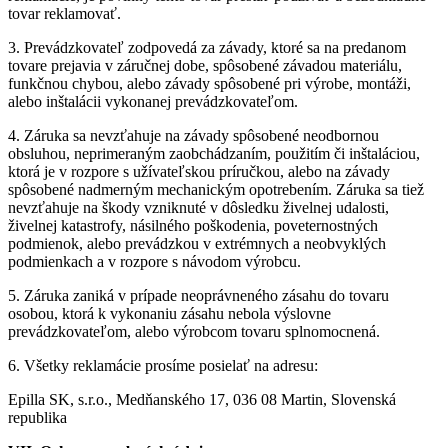
tovar reklamovať.
3. Prevádzkovateľ zodpovedá za závady, ktoré sa na predanom
tovare prejavia v záručnej dobe, spôsobené závadou materiálu,
funkčnou chybou, alebo závady spôsobené pri výrobe, montáži,
alebo inštalácii vykonanej prevádzkovateľom.
4. Záruka sa nevzťahuje na závady spôsobené neodbornou
obsluhou, neprimeraným zaobchádzaním, použitím či inštaláciou,
ktorá je v rozpore s užívateľskou príručkou, alebo na závady
spôsobené nadmerným mechanickým opotrebením. Záruka sa tiež
nevzťahuje na škody vzniknuté v dôsledku živelnej udalosti,
živelnej katastrofy, násilného poškodenia, poveternostných
podmienok, alebo prevádzkou v extrémnych a neobvyklých
podmienkach a v rozpore s návodom výrobcu.
5. Záruka zaniká v prípade neoprávneného zásahu do tovaru
osobou, ktorá k vykonaniu zásahu nebola výslovne
prevádzkovateľom, alebo výrobcom tovaru splnomocnená.
6. Všetky reklamácie prosíme posielať na adresu:
Epilla SK, s.r.o., Medňanského 17, 036 08 Martin, Slovenská
republika