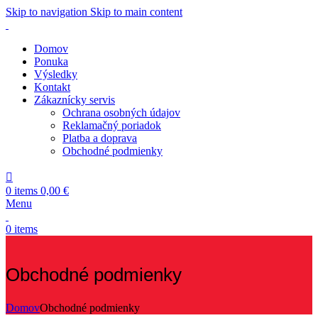
Skip to navigation
Skip to main content
Domov
Ponuka
Výsledky
Kontakt
Zákaznícky servis
Ochrana osobných údajov
Reklamačný poriadok
Platba a doprava
Obchodné podmienky
0
items
0,00
€
Menu
0
items
Obchodné podmienky
Domov
Obchodné podmienky