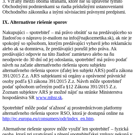
3. Vzťahy medzi oboma stranami, ktoré nie sú upravené týmito
Obchodnými podmienkami sa riadia príslušnými ustanoveniami
Obchodného zákonníka a inými súvisiacimi právnymi predpismi.
IX. Alternatívne riešenie sporov
Nakupujúci – spotrebiteľ – má právo obrátiť sa na predávajúceho so
žiadosťou o nápravu (e-mailom na info@najkozmetika.sk), ak nie je
spokojný so spôsobom, ktorým predávajúci vybavil jeho reklamáciu
alebo ak sa domnieva, že predávajúci porušil jeho práva. Ak
predávajúci odpovie na túto žiadosť zamietavo alebo na ňu
neodpovie do 30 dní od jej odoslania, spotrebiteľ má právo podať
návrh na začatie alternatívneho riešenia sporu subjektu
alternatívneho riešenia sporov (ďalej len subjekt ARS) podľa zákona
391/2015 Z.z. ARS subjektami sú orgány a oprávnené právnické
osoby podľa §3 zákona 391/2015 Z.z. Návrh môže spotrebiteľ
podať spôsobom určeným podľa §12 Zákona 391/2015 Z.z.
Zoznam subjektov ARS je možné nájsť na stránke Ministerstva
hospodárstva SR
www.mhsr.sk
.
Spotrebiteľ môže podať sťažnosť aj prostredníctvom platformy
alternatívneho riešenia sporov RSO, ktorá je dostupná online na
http://ec.europa.eu/consumers/odr/index_en.htm
.
Alternatívne riešenie sporov môže využiť len spotrebiteľ – fyzická
osoba, ktorá pri uzatváraní a plnení spotrebiteľskej zmluvy nekoná v