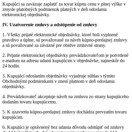
Kupujúci sa zaväzuje zaplatiť za tovar kúpnu cenu v plnej výške v
zmysle platobných podmienok platných v deň odoslania
elektronickej objednávky.
IV. Uzatvorenie zmluvy a odstúpenie od zmluvy
1. Všetky prijaté elektronické objednávky, ktoré boli vyplnené
pravdivo a úplne, sú považované za návrh kúpno-predajnej zmluvy
a sú považované za záväzné pre obidve zmluvné strany.
2. Prijatie elektronickej objednávky prevádzkovateľom je potvrdené
e-mailom na adresu udanú kupujúcim v objednávke, najneskôr do
24 hodín.
3. Kupujúci odoslaním objednávky vyjadruje súhlas s týmito
Obchodnými podmienkami v znení platnom v deň odoslania
objednávky.
4. Prevádzkovateľ akceptuje návrh na zmluvu zo strany kupujúceho
dodaním tovaru kupujúcemu.
5. K uzavretiu kúpno-predajnej zmluvy dochádza prevzatím tovaru
kupujúcim.
6. Kupujúci je oprávnený bez udania dôvodu odstúpiť od zmluvy