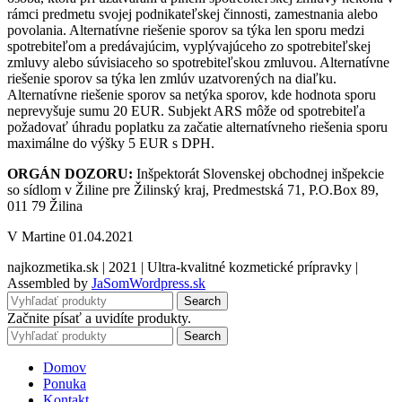
rámci predmetu svojej podnikateľskej činnosti, zamestnania alebo
povolania. Alternatívne riešenie sporov sa týka len sporu medzi
spotrebiteľom a predávajúcim, vyplývajúceho zo spotrebiteľskej
zmluvy alebo súvisiaceho so spotrebiteľskou zmluvou. Alternatívne
riešenie sporov sa týka len zmlúv uzatvorených na diaľku.
Alternatívne riešenie sporov sa netýka sporov, kde hodnota sporu
neprevyšuje sumu 20 EUR. Subjekt ARS môže od spotrebiteľa
požadovať úhradu poplatku za začatie alternatívneho riešenia sporu
maximálne do výšky 5 EUR s DPH.
ORGÁN DOZORU:
Inšpektorát Slovenskej obchodnej inšpekcie
so sídlom v Žiline pre Žilinský kraj, Predmestská 71, P.O.Box 89,
011 79 Žilina
V Martine 01.04.2021
najkozmetika.sk | 2021 | Ultra-kvalitné kozmetické prípravky |
Assembled by
JaSomWordpress.sk
Search
Začnite písať a uvidíte produkty.
Search
Domov
Ponuka
Kontakt