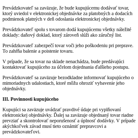
Prevádzkovateľ sa zaväzuje, že bude kupujúcemu dodávať tovar,
ktorý uviedol v elektronickej objednávke za platobných a dodacích
podmienok platných v deň odoslania elektronickej objednávky.
Prevádzkovateľ spolu s tovarom dodá kupujúcemu všetky náležité
doklady: daňový doklad, ktorý zároveň slúži ako záručný list.
Prevádzkovateľ zabezpečí tovar voči jeho poškodeniu pri preprave.
To zahŕňa balenie a poistenie tovaru.
V prípade, že sa tovar na sklade nenachádza, bude predávajúci
kontaktovať kupujúceho za účelom dojednania ďalšieho postupu.
Prevádzkovateľ sa zaväzuje bezodkladne informovať kupujúceho o
mimoriadnych udalostiach, ktoré môžu ohroziť vybavenie jeho
objednávky.
III. Povinnosti kupujúceho
Kupujúci sa zaväzuje uvádzať pravdivé údaje pri vyplňovaní
elektronickej objednávky. Ďalej sa zaväzuje objednaný tovar riadne
prevziať a skontrolovať neporušenosť a úplnosť dodávky. V prípade
akýchkoľvek závad musí tieto oznámiť prepravcovi a
prevádzkovateľovi.