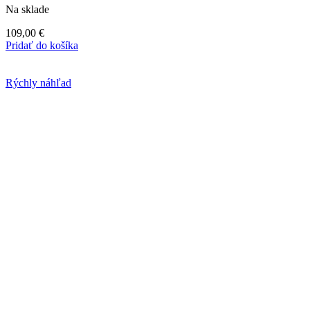
Na sklade
109,00
€
Pridať do košíka
Rýchly náhľad
Calming Formulation
Kozmetika lameeq
Na sklade
129,00
€
Pridať do košíka
najkozmetika.sk | 2021 | Ultra-kvalitné kozmetické prípravky |
Assembled by
JaSomWordpress.sk
Search
Začnite písať a uvidíte produkty.
Search
Domov