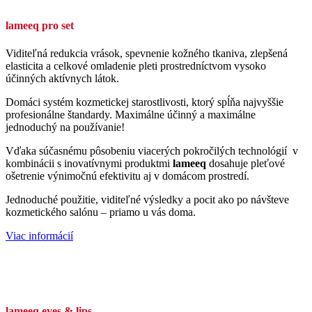
lameeq pro set
Viditeľná redukcia vrások, spevnenie kožného tkaniva, zlepšená
elasticita a celkové omladenie pleti prostredníctvom vysoko
účinných aktívnych látok.
Domáci systém kozmetickej starostlivosti, ktorý spĺňa najvyššie
profesionálne štandardy. Maximálne účinný a maximálne
jednoduchý na používanie!
Vďaka súčasnému pôsobeniu viacerých pokročilých technológií v
kombinácii s inovatívnymi produktmi
lameeq
dosahuje pleťové
ošetrenie výnimočnú efektivitu aj v domácom prostredí.
Jednoduché použitie, viditeľné výsledky a pocit ako po návšteve
kozmetického salónu – priamo u vás doma.
Viac informácií
lameeq eyes & lips