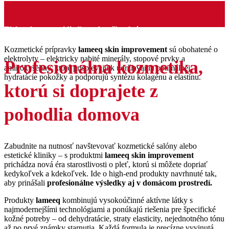
Elektrolyty pre viditeľne zdravšiu pleť
Kozmetické prípravky
lameeq skin improvement
sú obohatené o
elektrolyty – elektricky nabité minerály, stopové prvky a
Profesionálna kozmetika,
aminokyseliny, ktoré prispievajú k udržiavaniu optimálnej
hydratácie pokožky a podporujú syntézu kolagénu a elastínu.
ktorú si doprajete z
pohodlia domova
Zabudnite na nutnosť navštevovať kozmetické salóny alebo
estetické kliniky – s produktmi
lameeq skin improvement
prichádza nová éra starostlivosti o pleť, ktorú si môžete dopriať
kedykoľvek a kdekoľvek. Ide o high-end produkty navrhnuté tak,
aby prinášali
profesionálne výsledky aj v domácom prostredí.
Produkty
lameeq
kombinujú vysokoúčinné aktívne látky s
najmodernejšími technológiami a ponúkajú riešenia pre špecifické
kožné potreby – od dehydratácie, straty elasticity, nejednotného tónu
až po prvé známky starnutia. Každá formula je precízne vyvinutá