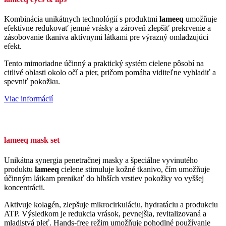
Kombinácia unikátnych technológií s produktmi
lameeq
umožňuje
efektívne redukovať jemné vrásky a zároveň zlepšiť prekrvenie a
zásobovanie tkaniva aktívnymi látkami pre výrazný omladzujúci
efekt.
Tento mimoriadne účinný a praktický systém cielene pôsobí na
citlivé oblasti okolo očí a pier, pričom pomáha viditeľne vyhladiť a
spevniť pokožku.
Viac informácií
lameeq mask set
Unikátna synergia penetračnej masky a špeciálne vyvinutého
produktu
lameeq
cielene stimuluje kožné tkanivo, čím umožňuje
účinným látkam prenikať do hlbších vrstiev pokožky vo vyššej
koncentrácii.
Aktivuje kolagén, zlepšuje mikrocirkuláciu, hydratáciu a produkciu
ATP. Výsledkom je redukcia vrások, pevnejšia, revitalizovaná a
mladistvá pleť. Hands-free režim umožňuje pohodlné používanie