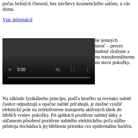
počas bežných činností, bez návštevy kozmetického salónu, u vás
doma.
Viac informácií
Tento mechanizmus zároveň umožňuje vytváranie jemných
kanálikov v pokožke, čím sa zvyšuje jej priepustnosť – proces
porovnateľný s elektroporáciou. Vzájomne zosúladené zloženie a
technologické prvky prispievajú k efektívnejšiemu transdermálnemu
prenosu účinných látok a k dlhodobému zlepšeniu stavu pokožky.
Na základe fyzikálneho princípu, podľa ktorého sa rovnako nabité
častice odpudzujú a opačne nabité priťahujú, je možné využiť
elektrické pole na zefektívnenie transportu aktívnych látok do
hlbších vrstiev pokožky. Pri aplikácii pozitívne nabitej látky a
súčasnom pôsobení pozitívne nabitého elektrického poľa nášho
prístroja dochádza k jej hlbšiemu prieniku cez epidermálnu bariéru.