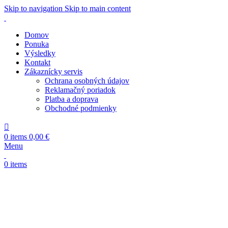
Skip to navigation
Skip to main content
Domov
Ponuka
Výsledky
Kontakt
Zákaznícky servis
Ochrana osobných údajov
Reklamačný poriadok
Platba a doprava
Obchodné podmienky
0
items
0,00
€
Menu
0
items