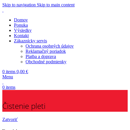
Skip to navigation
Skip to main content
Domov
Ponuka
Výsledky
Kontakt
Zákaznícky servis
Ochrana osobných údajov
Reklamačný poriadok
Platba a doprava
Obchodné podmienky
0
items
0,00
€
Menu
0
items
Čistenie pleti
Zatvoriť