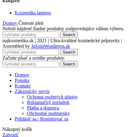
Kategórie
Kozmetika lameeq
Domov
Čistenie pleti
Neboli nájdené žiadne produkty zodpovedajúce vášmu výberu.
Search
najkozmetika.sk | 2021 | Ultra-kvalitné kozmetické prípravky |
Assembled by
JaSomWordpress.sk
Search
Začnite písať a uvidíte produkty.
Search
Domov
Ponuka
Kontakt
Zákaznícky servis
Ochrana osobných údajov
Reklamačný poriadok
Platba a doprava
Obchodné podmienky
Prihlásiť sa / Registrovať sa
Nákupný košík
Zatvoriť